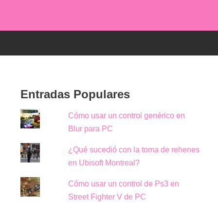
Entradas Populares
Cómo usar un control genérico en
Blur para PC
¿Qué sucedió con la toma de rehenes
en Ubisoft Montreal?
Cómo usar un control de Ps3 en
Street Fighter V de PC