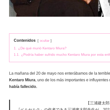
Contenidos
ocultar
1.
¿De qué murió Kentaro Miura?
1.1.
¿Podría haber sufrido mucho Kentaro Miura por esta e
La mañana del 20 de mayo nos enterábamos de la terrible
Kentaro Miura
, uno de los más importantes e influyente
había fallecido.
【三浦建太郎
『ベルセルク』の作者である三浦建太郎先生が、202