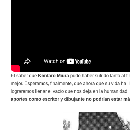
El saber que
Kentaro Miura
pudo haber sufrido tanto al f
mejor. Esperamos, finalmente, que ahora que su vida ha l
lograremos llenar el vacío que nos deja en la humanidad,
aportes como escritor y dibujante no podrían estar má