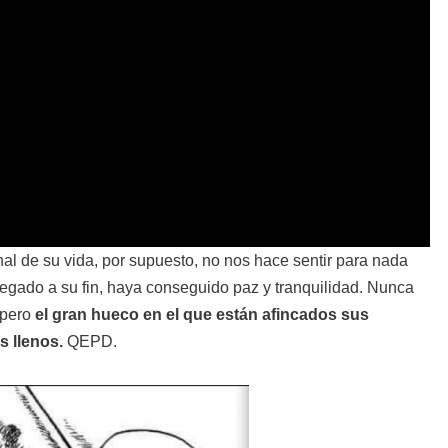
inal de su vida, por supuesto, no nos hace sentir para nada
legado a su fin, haya conseguido paz y tranquilidad. Nunca
 pero
el gran hueco en el que están afincados sus
s llenos.
QEPD.