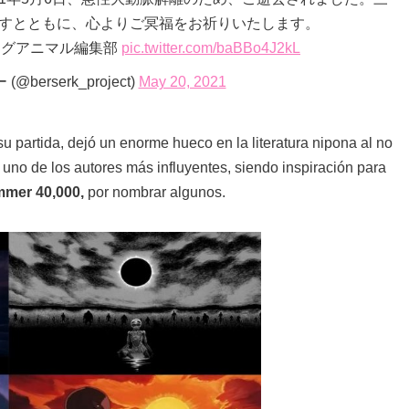
すとともに、心よりご冥福をお祈りいたします。
ヤングアニマル編集部
pic.twitter.com/baBBo4J2kL
erserk_project)
May 20, 2021
 partida, dejó un enorme hueco en la literatura nipona al no
no de los autores más influyentes, siendo inspiración para
mmer 40,000,
por nombrar algunos.