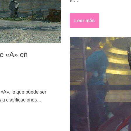
el…
Leer más
ue «A» en
 «A», lo que puede ser
s a clasificaciones…